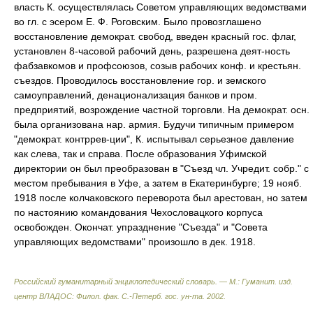
власть К. осуществлялась Советом управляющих ведомствами
во гл. с эсером Е. Ф. Роговским. Было провозглашено
восстановление демократ. свобод, введен красный гос. флаг,
установлен 8-часовой рабочий день, разрешена деят-ность
фабзавкомов и профсоюзов, созыв рабочих конф. и крестьян.
съездов. Проводилось восстановление гор. и земского
самоуправлений, денационализация банков и пром.
предприятий, возрождение частной торговли. На демократ. осн.
была организована нар. армия. Будучи типичным примером
"демократ. контррев-ции", К. испытывал серьезное давление
как слева, так и справа. После образования Уфимской
директории он был преобразован в "Съезд чл. Учредит. собр." с
местом пребывания в Уфе, а затем в Екатеринбурге; 19 нояб.
1918 после колчаковского переворота был арестован, но затем
по настоянию командования Чехословацкого корпуса
освобожден. Окончат. упразднение "Съезда" и "Совета
управляющих ведомствами" произошло в дек. 1918.
Российский гуманитарный энциклопедический словарь. — М.: Гуманит. изд.
центр ВЛАДОС: Филол. фак. С.-Петерб. гос. ун-та
.
2002
.