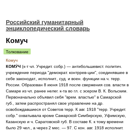
Российский гуманитарный
энциклопедический словарь
Комуч
Толкование
Комуч
КОМУ́Ч
(к-т чл. Учредит. собр.) — антибольшевист. политич.
учреждение периода "демократ. контррев-ции", соединявшее в
себе законодат., исполнит., суд. и воен. функции на ч. терр.
России. Образован 8 июня 1918 после свержения сов. власти в
Самаре из чл. ранее нелег. к-та во гл. с эсером В. К. Вольским.
Первоначально объявил себя "врем. властью" в Самарской
губ., затем распространял свое управление на др.
освобождавшиеся от Советов терр. К авг. 1918 "терр. Учредит.
собр." охватывала кроме Самарской Симбирскую, Уфимскую,
Казанскую и ч. Саратовской губ. В составе К. к тому времени
было 29 чел., а через 2 мес. — 97. С кон. авг. 1918 исполнит.